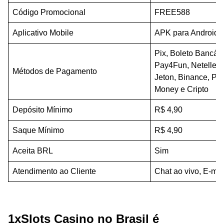
Código Promocional
FREE588
Aplicativo Mobile
APK para Android 
Pix, Boleto Bancári
Pay4Fun, Neteller, 
Métodos de Pagamento
Jeton, Binance, Pay
Money e Cripto
Depósito Mínimo
R$ 4,90
Saque Mínimo
R$ 4,90
Aceita BRL
Sim
Atendimento ao Cliente
Chat ao vivo, E-mai
1xSlots Casino no Brasil é