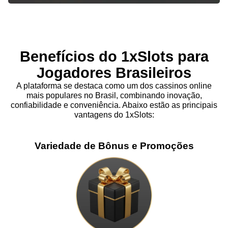
Benefícios do 1xSlots para
Jogadores Brasileiros
A plataforma se destaca como um dos cassinos online
mais populares no Brasil, combinando inovação,
confiabilidade e conveniência. Abaixo estão as principais
vantagens do 1xSlots:
Variedade de Bônus e Promoções