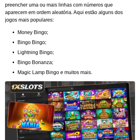
preencher uma ou mais linhas com números que
aparecem em ordem aleatória. Aqui estão alguns dos
jogos mais populares:
Money Bingo;
Bingo Bingo;
Lightning Bingo;
Bingo Bonanza;
Magic Lamp Bingo e muitos mais.