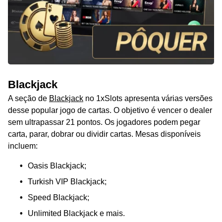
Blackjack
A seção de
Blackjack
no 1xSlots apresenta várias versões
desse popular jogo de cartas. O objetivo é vencer o dealer
sem ultrapassar 21 pontos. Os jogadores podem pegar
carta, parar, dobrar ou dividir cartas. Mesas disponíveis
incluem:
Oasis Blackjack;
Turkish VIP Blackjack;
Speed Blackjack;
Unlimited Blackjack e mais.