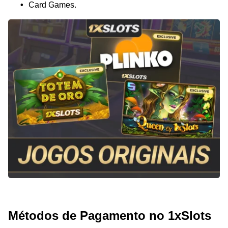
Card Games.
Métodos de Pagamento no 1xSlots