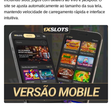
site se ajusta automaticamente ao tamanho da sua tela,
mantendo velocidade de carregamento rápida e interface
intuitiva.