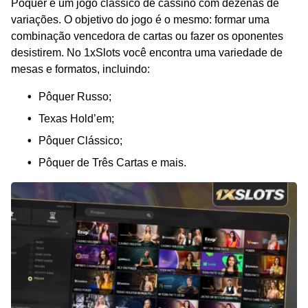
Pôquer é um jogo clássico de cassino com dezenas de
variações. O objetivo do jogo é o mesmo: formar uma
combinação vencedora de cartas ou fazer os oponentes
desistirem. No 1xSlots você encontra uma variedade de
mesas e formatos, incluindo:
Pôquer Russo;
Texas Hold’em;
Pôquer Clássico;
Pôquer de Três Cartas e mais.