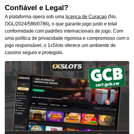
Confiável e Legal?
A plataforma opera sob uma
licença de Curaçao
(No.
OGL/2024/586/0786), o que garante jogo justo e total
conformidade com padrões internacionais de jogo. Com
uma política de privacidade rigorosa e compromisso com o
jogo responsável, o 1xSlots oferece um ambiente de
cassino seguro e protegido.