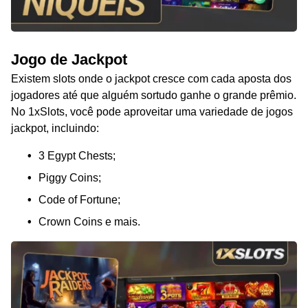
Jogo de Jackpot
Existem slots onde o jackpot cresce com cada aposta dos
jogadores até que alguém sortudo ganhe o grande prêmio.
No 1xSlots, você pode aproveitar uma variedade de jogos
jackpot, incluindo:
3 Egypt Chests;
Piggy Coins;
Code of Fortune;
Crown Coins e mais.