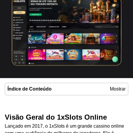
Índice de Conteúdo
Mostrar
Visão Geral do 1xSlots Online
Lançado em 2017, o 1xSlots é um grande cassino online