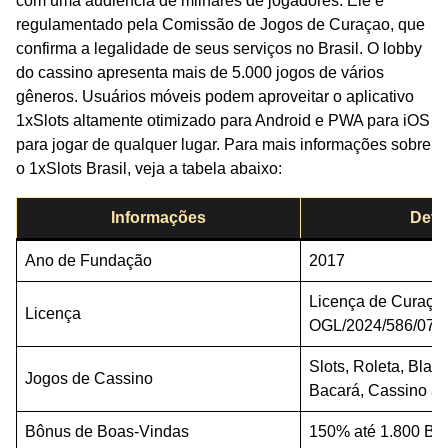
com uma audiência de milhares de jogadores. Ele é
regulamentado pela Comissão de Jogos de Curaçao, que
confirma a legalidade de seus serviços no Brasil. O lobby
do cassino apresenta mais de 5.000 jogos de vários
gêneros. Usuários móveis podem aproveitar o aplicativo
1xSlots altamente otimizado para Android e PWA para iOS
para jogar de qualquer lugar. Para mais informações sobre
o 1xSlots Brasil, veja a tabela abaixo:
Caça-Níqueis Online
Informações
Deta
Jogo de Jackpot
Bacará
Ano de Fundação
2017
Pôquer
Licença de Curaça
Licença
Blackjack
OGL/2024/586/078
Bingo
Slots, Roleta, Black
Jogos de Cassino
1xSlots Jogos Originais
Bacará, Cassino ao
Bônus de Boas-Vindas
150% até 1.800 BR