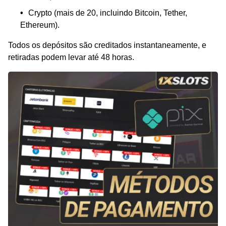
Crypto (mais de 20, incluindo Bitcoin, Tether,
Ethereum).
Todos os depósitos são creditados instantaneamente, e
retiradas podem levar até 48 horas.