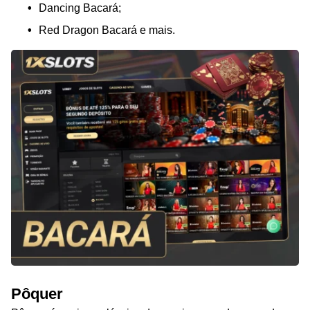
Dancing Bacará;
Red Dragon Bacará e mais.
Pôquer