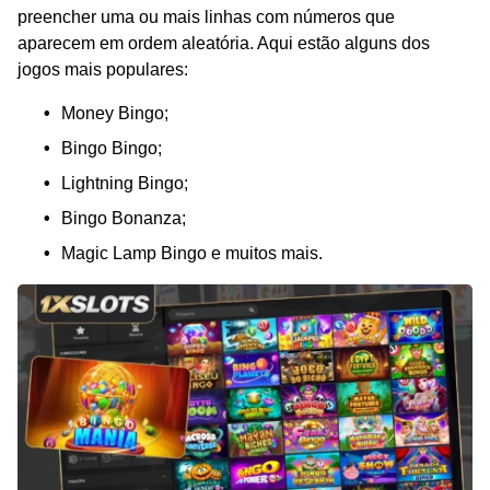
preencher uma ou mais linhas com números que
aparecem em ordem aleatória. Aqui estão alguns dos
jogos mais populares:
Money Bingo;
Bingo Bingo;
Lightning Bingo;
Bingo Bonanza;
Magic Lamp Bingo e muitos mais.