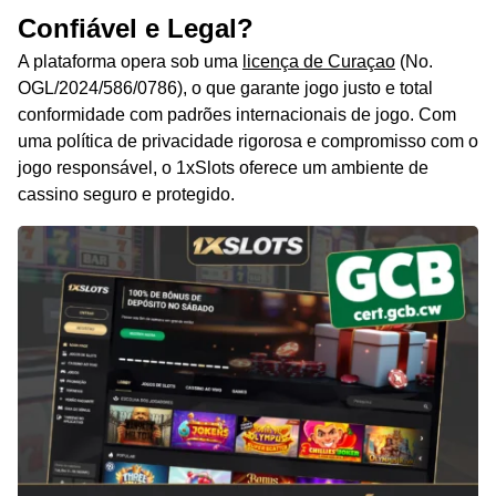
Confiável e Legal?
A plataforma opera sob uma
licença de Curaçao
(No.
OGL/2024/586/0786), o que garante jogo justo e total
conformidade com padrões internacionais de jogo. Com
uma política de privacidade rigorosa e compromisso com o
jogo responsável, o 1xSlots oferece um ambiente de
cassino seguro e protegido.