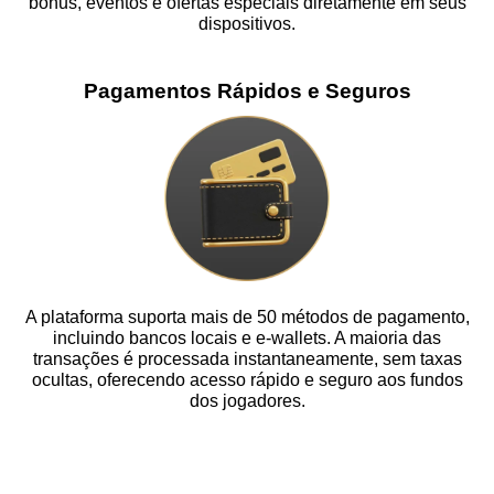
bônus, eventos e ofertas especiais diretamente em seus
dispositivos.
Pagamentos Rápidos e Seguros
A plataforma suporta mais de 50 métodos de pagamento,
incluindo bancos locais e e-wallets. A maioria das
transações é processada instantaneamente, sem taxas
ocultas, oferecendo acesso rápido e seguro aos fundos
dos jogadores.