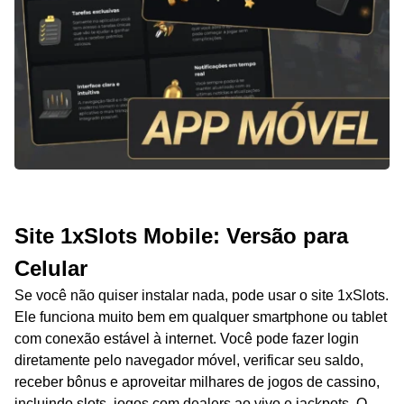
Site 1xSlots Mobile: Versão para
Celular
Se você não quiser instalar nada, pode usar o site 1xSlots.
Ele funciona muito bem em qualquer smartphone ou tablet
com conexão estável à internet. Você pode fazer login
diretamente pelo navegador móvel, verificar seu saldo,
receber bônus e aproveitar milhares de jogos de cassino,
incluindo slots, jogos com dealers ao vivo e jackpots. O