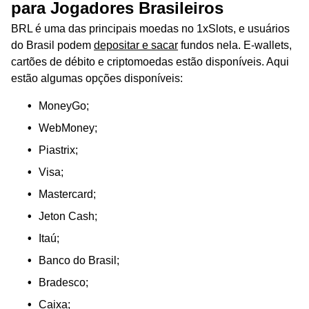
para Jogadores Brasileiros
BRL é uma das principais moedas no 1xSlots, e usuários
do Brasil podem
depositar e sacar
fundos nela. E-wallets,
cartões de débito e criptomoedas estão disponíveis. Aqui
estão algumas opções disponíveis:
MoneyGo;
WebMoney;
Piastrix;
Visa;
Mastercard;
Jeton Cash;
Itaú;
Banco do Brasil;
Bradesco;
Caixa;