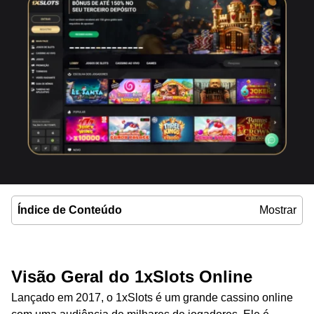
Índice de Conteúdo
Mostrar
Visão Geral do 1xSlots Online
Lançado em 2017, o 1xSlots é um grande cassino online