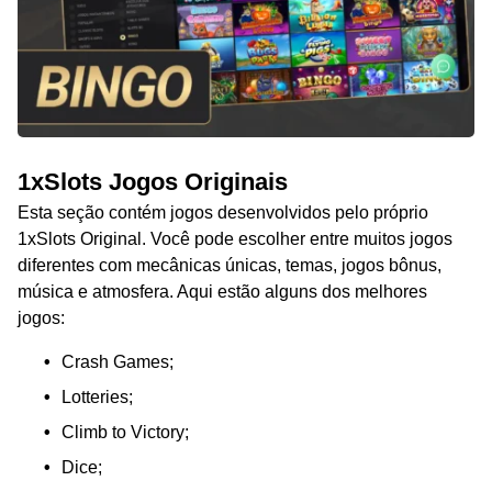
1xSlots Jogos Originais
Esta seção contém jogos desenvolvidos pelo próprio
1xSlots Original. Você pode escolher entre muitos jogos
diferentes com mecânicas únicas, temas, jogos bônus,
música e atmosfera. Aqui estão alguns dos melhores
jogos:
Crash Games;
Lotteries;
Climb to Victory;
Dice;