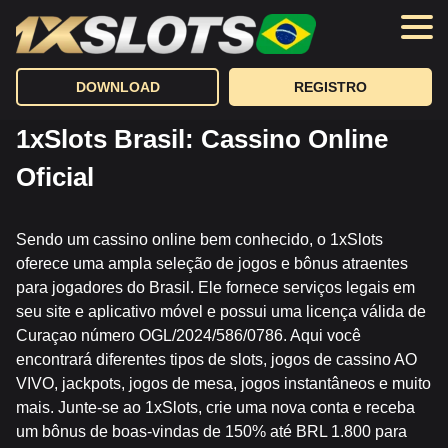
Registro
DOWNLOAD
REGISTRO
Cassino
1xSlots Brasil: Cassino Online
Código Promocional
Oficial
Bônus
Depósito e Saque
Sendo um cassino online bem conhecido, o 1xSlots
oferece uma ampla seleção de jogos e bônus atraentes
para jogadores do Brasil. Ele fornece serviços legais em
seu site e aplicativo móvel e possui uma licença válida de
Curaçao número OGL/2024/586/0786. Aqui você
encontrará diferentes tipos de slots, jogos de cassino AO
VIVO, jackpots, jogos de mesa, jogos instantâneos e muito
mais. Junte-se ao 1xSlots, crie uma nova conta e receba
um bônus de boas-vindas de 150% até BRL 1.800 para