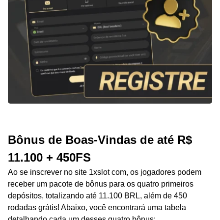
Bônus de Boas-Vindas de até R$
11.100 + 450FS
Ao se inscrever no site 1xslot com, os jogadores podem
receber um pacote de bônus para os quatro primeiros
depósitos, totalizando até 11.100 BRL, além de 450
rodadas grátis! Abaixo, você encontrará uma tabela
detalhando cada um desses quatro bônus: