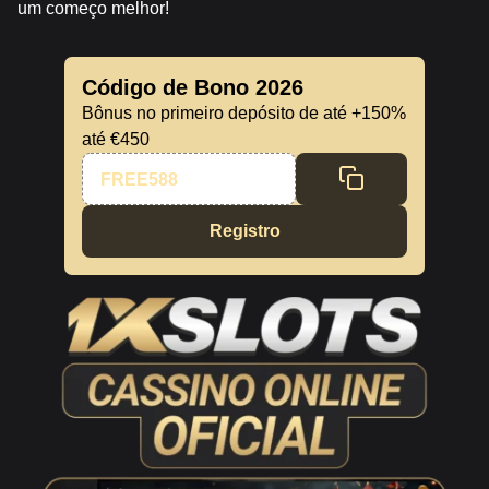
um começo melhor!
Código de Bono 2026
Bônus no primeiro depósito de até +150%
até €450
FREE588
Registro