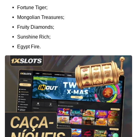
Fortune Tiger;
Mongolian Treasures;
Fruity Diamonds;
Sunshine Rich;
Egypt Fire.