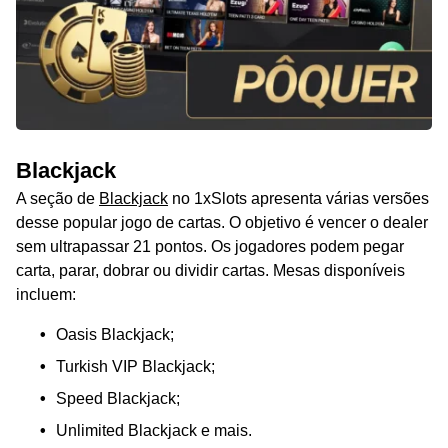
Blackjack
A seção de
Blackjack
no 1xSlots apresenta várias versões
desse popular jogo de cartas. O objetivo é vencer o dealer
sem ultrapassar 21 pontos. Os jogadores podem pegar
carta, parar, dobrar ou dividir cartas. Mesas disponíveis
incluem:
Oasis Blackjack;
Turkish VIP Blackjack;
Speed Blackjack;
Unlimited Blackjack e mais.